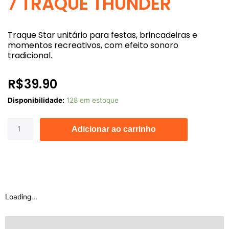
7 TRAQUE THUNDER
Traque Star unitário para festas, brincadeiras e
momentos recreativos, com efeito sonoro
tradicional.
R$
39.90
7
Disponibilidade:
128 em estoque
TRAQUE
THUNDER
Adicionar ao carrinho
quantidade
Loading...
Descrição