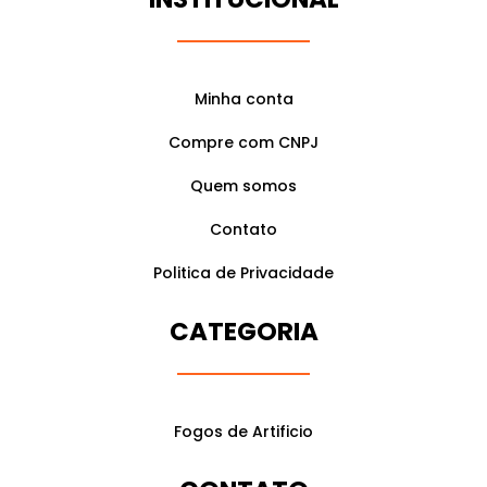
g
o
e
r
o
r
a
k
m
Minha conta
Compre com CNPJ
Quem somos
Contato
Politica de Privacidade
CATEGORIA
Fogos de Artificio