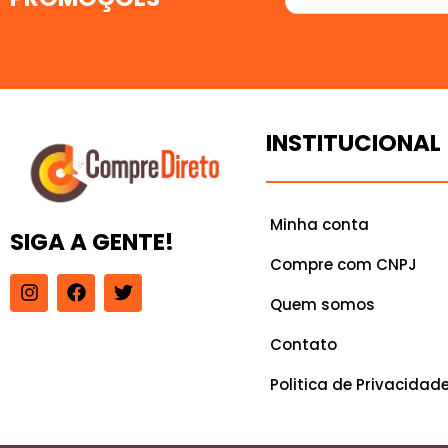
INSTITUCIONAL
Minha conta
SIGA A GENTE!
Compre com CNPJ
I
F
T
n
a
w
Quem somos
s
c
i
t
e
t
Contato
a
b
t
g
o
e
Politica de Privacidad
r
o
r
a
k
m