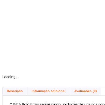
Loading...
Descrição
Informação adicional
Avaliações (0)
O Kit 5 Bola Brasil reúne cinco unidades de um dos pro