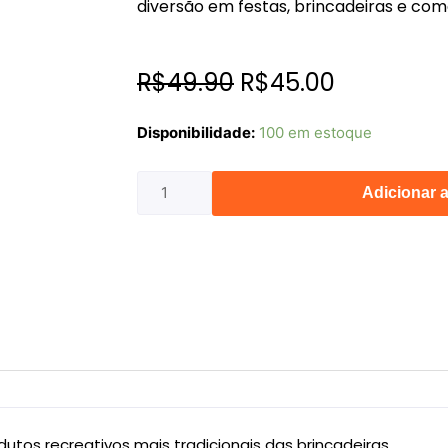
diversão em festas, brincadeiras e co
O
O
R$
49.90
R$
45.00
preço
preço
KIT
Disponibilidade:
100 em estoque
original
atual
C/5
era:
é:
BOLA
Adicionar 
R$49.90.
R$45.00.
BRASIL
quantidade
dutos recreativos mais tradicionais das brincadeiras.