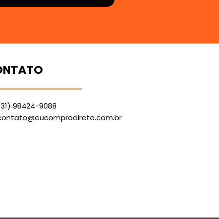
ONTATO
(31) 98424-9088
contato@eucomprodireto.com.br