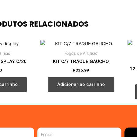
ODUTOS RELACIONADOS
ificio
Fogos de Artificio
ISPLAY C/20
KIT C/7 TRAQUE GAUCHO
12
0
R$
36.99
carrinho
Adicionar ao carrinho
Email