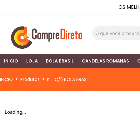
Ir
OS MELH
para
o
conteúdo
INICIO
LOJA
BOLA BRASIL
CANDELAS ROMANAS
C
INICIO
Produtos
KIT C/5 BOLA BRASIL
Loading...