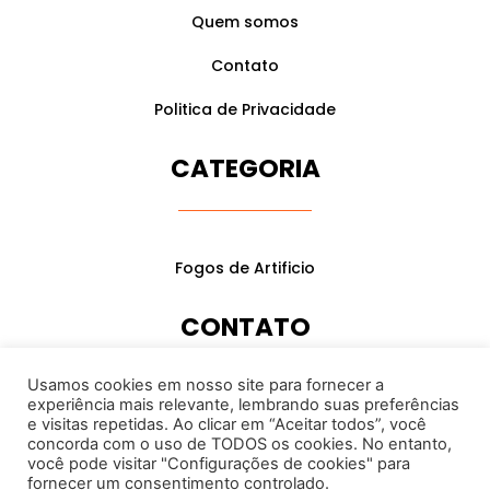
Quem somos
Contato
Politica de Privacidade
CATEGORIA
Fogos de Artificio
CONTATO
Usamos cookies em nosso site para fornecer a
experiência mais relevante, lembrando suas preferências
(31) 98424-9088
e visitas repetidas. Ao clicar em “Aceitar todos”, você
contato@eucomprodireto.com.br
concorda com o uso de TODOS os cookies. No entanto,
você pode visitar "Configurações de cookies" para
fornecer um consentimento controlado.