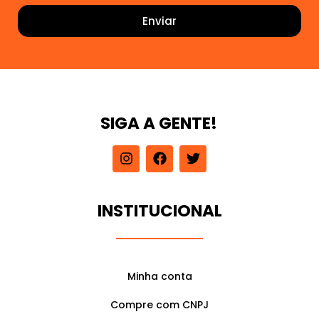
Enviar
SIGA A GENTE!
I
F
T
n
a
w
s
c
i
t
e
t
a
b
t
INSTITUCIONAL
g
o
e
r
o
r
a
k
m
Minha conta
Compre com CNPJ