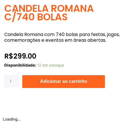
CANDELA ROMANA
C/740 BOLAS
Candela Romana com 740 bolas para festas, jogos,
comemorações e eventos em áreas abertas.
R$
299.00
CANDELA
Disponibilidade:
12 em estoque
ROMANA
C/740
Adicionar ao carrinho
BOLAS
quantidade
Loading...