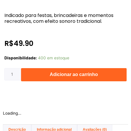
Indicado para festas, brincadeiras e momentos
recreativos, com efeito sonoro tradicional.
R$
49.90
10
Disponibilidade:
400 em estoque
TRAQUE
3
Adicionar ao carrinho
TIROS
quantidade
Loading...
Descrição
Informação adicional
Avaliações (0)