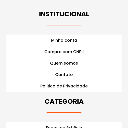
s
c
i
t
e
t
a
b
t
INSTITUCIONAL
g
o
e
r
o
r
a
k
m
Minha conta
Compre com CNPJ
Quem somos
Contato
Politica de Privacidade
CATEGORIA
Fogos de Artificio